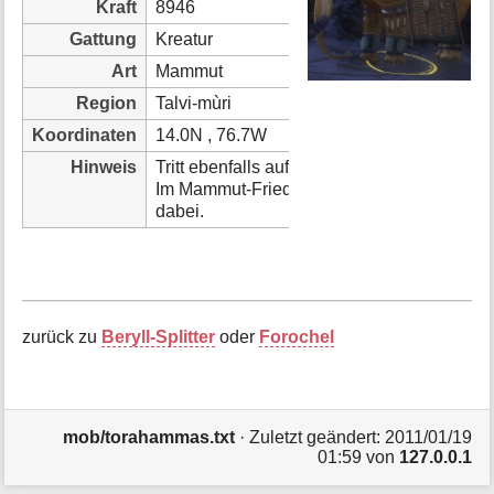
Kraft
8946
i
o
Gattung
Kreatur
n
Art
Mammut
e
n
Region
Talvi-mùri
z
Koordinaten
14.0N , 76.7W
u
r
Hinweis
Tritt ebenfalls auf bei Barad Gaurhoth und 
S
Im Mammut-Friedhof wandert er und hat k
e
dabei.
i
t
e
zurück zu
Beryll-Splitter
oder
Forochel
mob/torahammas.txt
· Zuletzt geändert: 2011/01/19
01:59 von
127.0.0.1