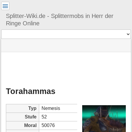
Benutzer-
Werkzeuge
Splitter-Wiki.de - Splittermobs in Herr der
Ringe Online
Werkzeuge
Navigationsmenüs
Seitenstatus
Seiten-
und
Werkzeuge
Suche
M
e
t
a
Torahammas
i
n
f
o
Typ
Nemesis
r
Stufe
52
m
a
Moral
50076
t