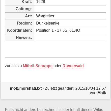
Kraft:
1628
i
o
Gattung:
n
Art:
Wargreiter
e
n
Region:
Dunkelsenke
z
Koordinaten:
Position 1 - 17.5S, 61.4O
u
r
Hinweis:
S
e
i
t
e
zurück zu
Mithril-Schuppe
oder
Düsterwald
mob/morshati.txt
· Zuletzt geändert: 2015/10/04 12:57
von
Maik
Falls nicht anders bezeichnet, ist der Inhalt dieses Wikis