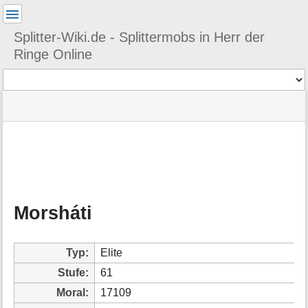
Benutzer-
Werkzeuge
Splitter-Wiki.de - Splittermobs in Herr der
Ringe Online
Werkzeuge
Navigationsmenüs
Seitenstatus
Seiten-
und
Werkzeuge
Suche
M
e
t
a
Morsháti
i
n
f
o
Typ:
Elite
r
Stufe:
61
m
a
Moral:
17109
t