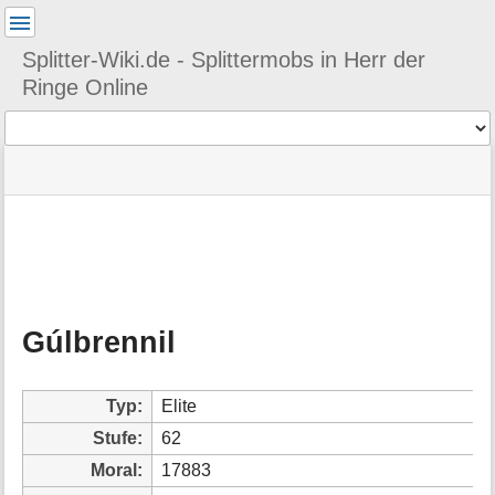
Benutzer-
Werkzeuge
Splitter-Wiki.de - Splittermobs in Herr der
Ringe Online
Werkzeuge
Navigationsmenüs
Seitenstatus
Seiten-
und
Werkzeuge
Suche
M
e
t
a
Gúlbrennil
i
n
f
o
Typ:
Elite
r
Stufe:
62
m
a
Moral:
17883
t