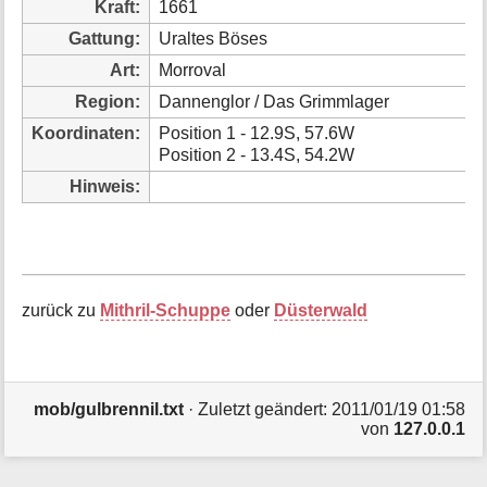
Kraft:
1661
i
o
Gattung:
Uraltes Böses
n
Art:
Morroval
e
n
Region:
Dannenglor / Das Grimmlager
z
Koordinaten:
Position 1 - 12.9S, 57.6W
u
Position 2 - 13.4S, 54.2W
r
S
Hinweis:
e
i
t
e
zurück zu
Mithril-Schuppe
oder
Düsterwald
mob/gulbrennil.txt
· Zuletzt geändert: 2011/01/19 01:58
von
127.0.0.1