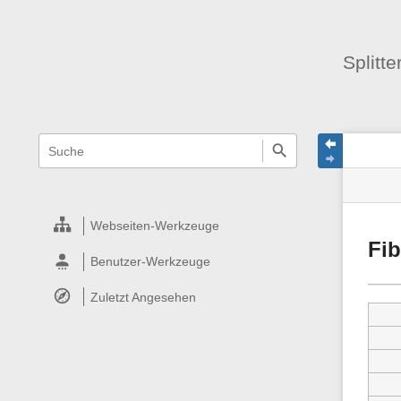
Splitt
Navigationsmenüs
Wikiübergreifende
Seite
Seiten
Schnellsuche
und
Werk
Suche
Webseiten-Werkzeuge
Fib
Benutzer-Werkzeuge
Zuletzt Angesehen