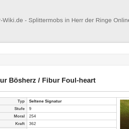
Benutzer-
Werkzeuge
er-Wiki.de - Splittermobs in Herr der Ringe Onlin
nstatus
-
zeuge
ur Bösherz / Fibur Foul-heart
Typ
Seltene Signatur
Stufe
9
Moral
254
Kraft
362