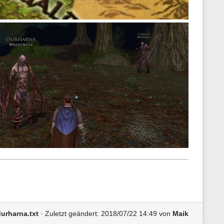
urharna.txt
· Zuletzt geändert: 2018/07/22 14:49 von
Maik