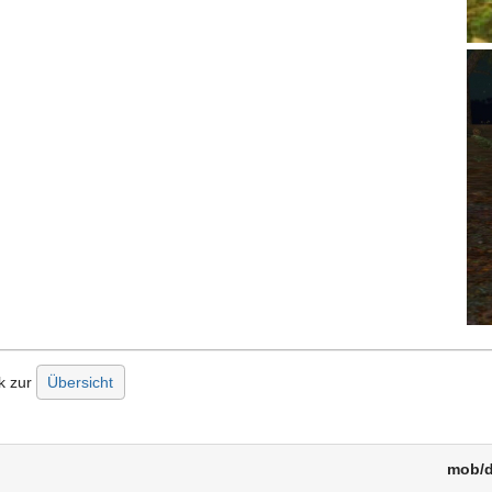
k zur
Übersicht
mob/d