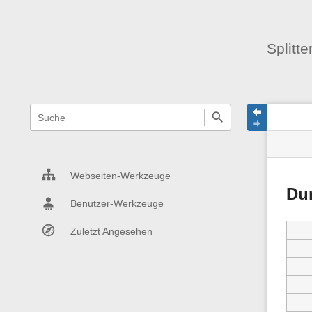
Splitt
Navigationsmenüs
Wikiübergreifende
Seite
Seiten
Schnellsuche
und
Werk
Suche
Webseiten-Werkzeuge
Du
Benutzer-Werkzeuge
Zuletzt Angesehen