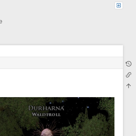
e
Älter
M
Links
e
t
Nach
a
i
n
f
o
r
m
a
t
i
o