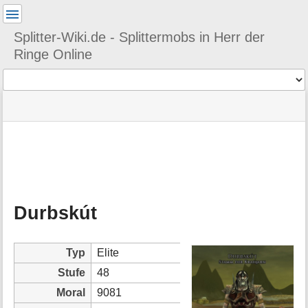
Benutzer-
Werkzeuge
Splitter-Wiki.de - Splittermobs in Herr der
Ringe Online
Werkzeuge
Navigationsmenüs
Seitenstatus
Seiten-
und
Werkzeuge
Suche
M
e
t
a
Durbskút
i
n
f
o
Typ
Elite
r
Stufe
48
m
a
Moral
9081
t