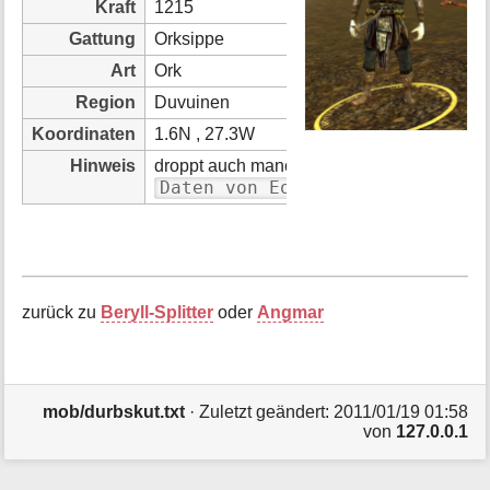
Kraft
1215
i
o
Gattung
Orksippe
n
Art
Ork
e
n
Region
Duvuinen
z
Koordinaten
1.6N , 27.3W
u
r
Hinweis
droppt auch manchmal 2 Berylsplitter
S
Daten von Eohlmar (Belegaer) ü
e
i
t
e
zurück zu
Beryll-Splitter
oder
Angmar
mob/durbskut.txt
· Zuletzt geändert: 2011/01/19 01:58
von
127.0.0.1