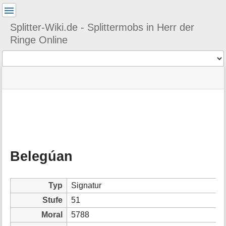
Benutzer-
Werkzeuge
Splitter-Wiki.de - Splittermobs in Herr der
Ringe Online
Werkzeuge
Navigationsmenüs
Seitenstatus
Seiten-
und
Werkzeuge
Suche
M
e
t
a
Belegúan
i
n
f
o
Typ
Signatur
r
Stufe
51
m
a
Moral
5788
t