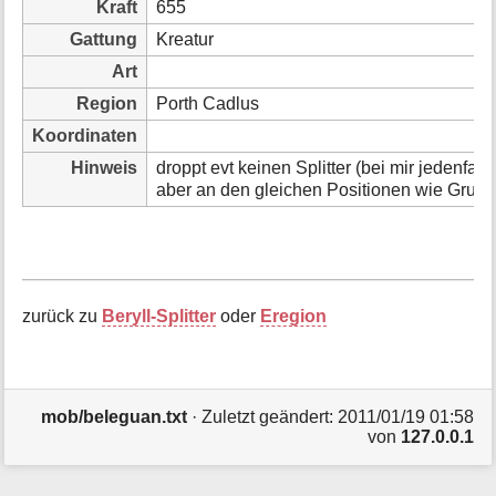
Kraft
655
i
o
Gattung
Kreatur
n
Art
e
n
Region
Porth Cadlus
z
Koordinaten
u
r
Hinweis
droppt evt keinen Splitter (bei mir jedenfall
S
aber an den gleichen Positionen wie Grug
e
i
t
e
zurück zu
Beryll-Splitter
oder
Eregion
mob/beleguan.txt
· Zuletzt geändert: 2011/01/19 01:58
von
127.0.0.1